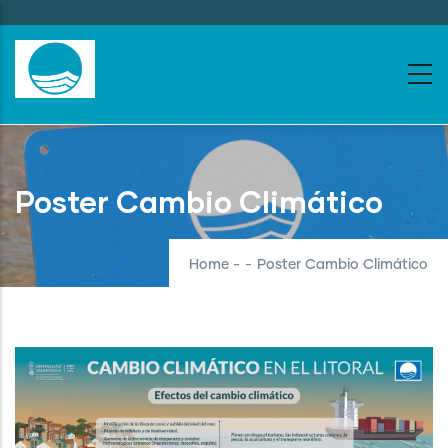
Skip
to
main
content
Poster Cambio Climático
Home
-
-
Poster Cambio Climático