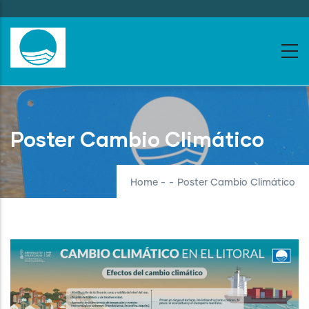
Skip
to
main
content
Poster Cambio Climático
Home
-
-
Poster Cambio Climático