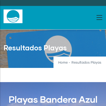
Skip
to
main
content
Resultados Playas
Home
-
Resultados Playas
Playas Bandera Azul