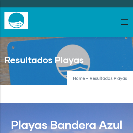
Skip
to
main
content
Resultados Playas
Home
-
Resultados Playas
Playas Bandera Azul