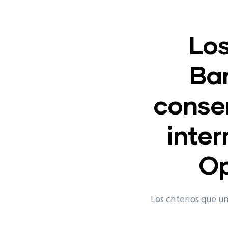
Los
Ban
conse
inter
Op
Los criterios que u