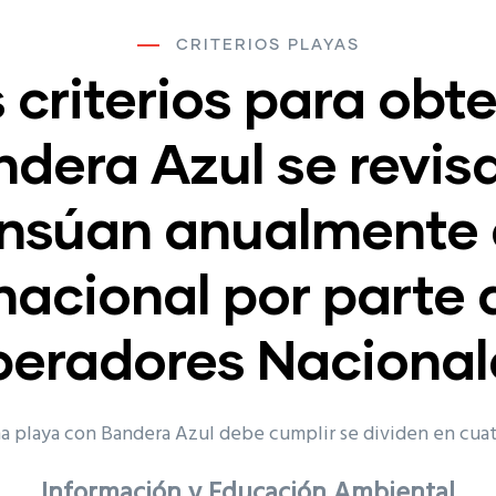
CRITERIOS PLAYAS
 criterios para obt
dera Azul se revis
nsúan anualmente a
nacional por parte 
eradores Nacional
na playa con Bandera Azul debe cumplir se dividen en cua
Información y Educación Ambiental