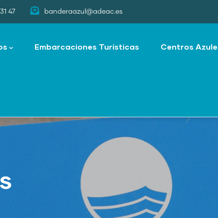
31 47
banderaazul@adeac.es
os
Embarcaciones Turísticas
Centros Azule
as