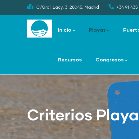
Skip
C/Gral. Lacy, 3, 28045. Madrid
+34 91 435 
to
Main
main
navigation
Inicio
Playas
Puert
content
Recursos
Congresos
Criterios Play