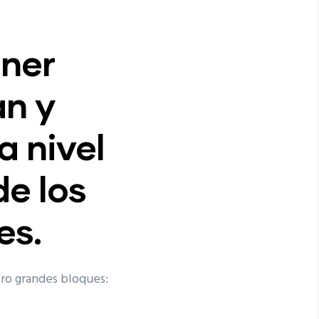
ener
an y
 nivel
de los
es.
tro grandes bloques: