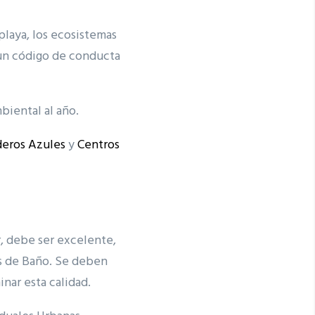
playa, los ecosistemas
n un código de conducta
biental al año.
eros Azules
y
Centros
r, debe ser excelente,
as de Baño. Se deben
nar esta calidad.