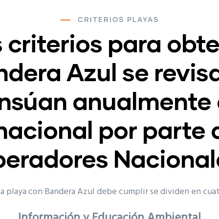
CRITERIOS PLAYAS
 criterios para obt
dera Azul se revis
nsúan anualmente a
nacional por parte 
eradores Nacional
na playa con Bandera Azul debe cumplir se dividen en cua
Información y Educación Ambiental