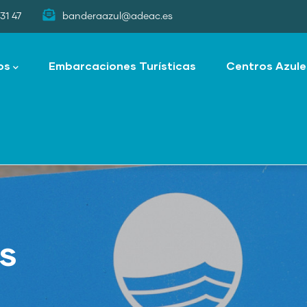
31 47
banderaazul@adeac.es
os
Embarcaciones Turísticas
Centros Azule
as