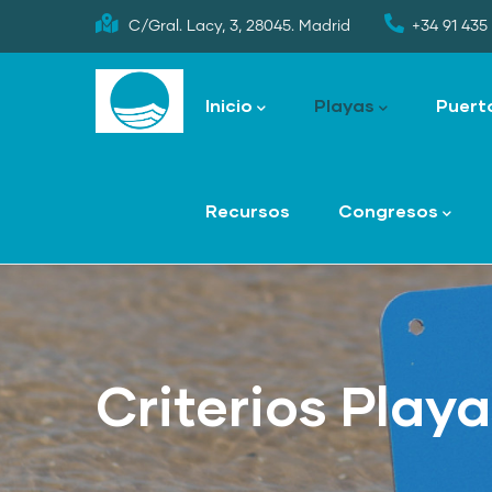
Skip
C/Gral. Lacy, 3, 28045. Madrid
+34 91 435 
to
Main
main
navigation
Inicio
Playas
Puert
content
Recursos
Congresos
Criterios Play