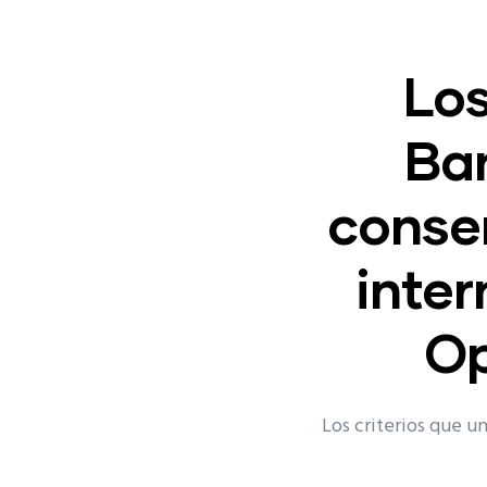
Los
Ban
conse
inter
Op
Los criterios que u