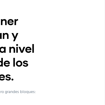
ener
an y
 nivel
de los
es.
tro grandes bloques: