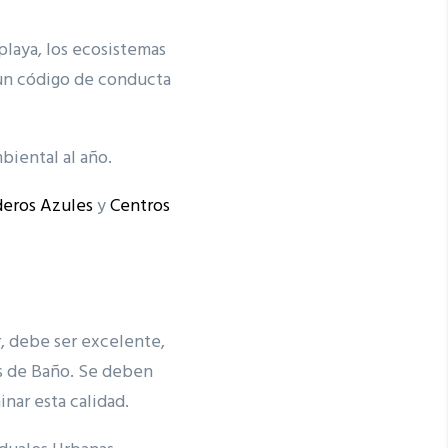
playa, los ecosistemas
n un código de conducta
biental al año.
eros Azules
y
Centros
r, debe ser excelente,
as de Baño. Se deben
nar esta calidad.