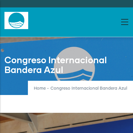
Skip
to
main
content
Congreso Internacional
Bandera Azul
Home
-
Congreso Internacional Bandera Azul