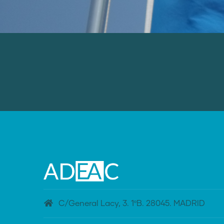
C/General Lacy, 3. 1ºB. 28045. MADRID