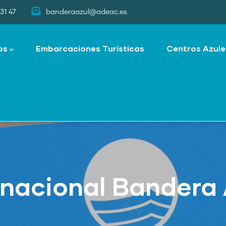
31 47
banderaazul@adeac.es
os
Embarcaciones Turísticas
Centros Azule
rnacional Bandera 