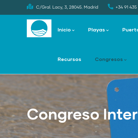
Skip
C/Gral. Lacy, 3, 28045. Madrid
+34 91 435 
to
Main
main
navigation
Inicio
Playas
Puert
content
Recursos
Congresos
Congreso Inte