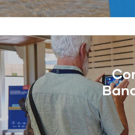
Con
Band