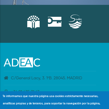
C/General Lacy, 3. 1ºB. 28045. MADRID
+34 91 435 31 47
Te informamos que nuestra página usa cookies estrictamente necesarias,
analíticas propias y de terceros, para soportar la navegación por la página,
banderaazul@adeac.es