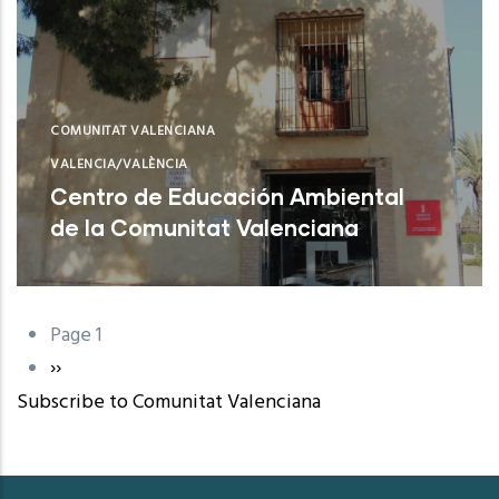
COMUNITAT VALENCIANA
VALENCIA/VALÈNCIA
Centro de Educación Ambiental
de la Comunitat Valenciana
Sagunt (Valencia)
Page 1
Pagination
Next
››
Subscribe to Comunitat Valenciana
page