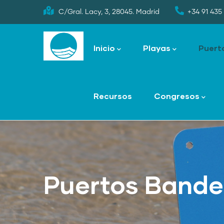
Skip
C/Gral. Lacy, 3, 28045. Madrid
+34 91 435 
to
Main
main
navigation
Inicio
Playas
Puert
content
Recursos
Congresos
Puertos Bande