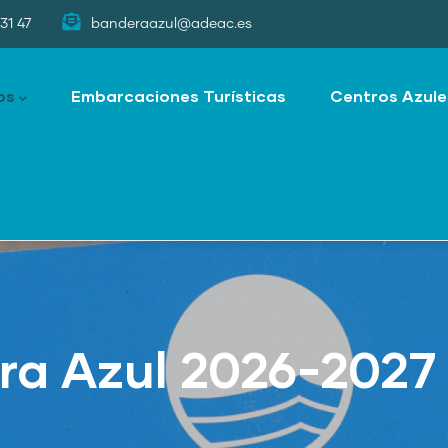
31 47
banderaazul@adeac.es
os
Embarcaciones Turísticas
Centros Azule
ra Azul 2026-2027