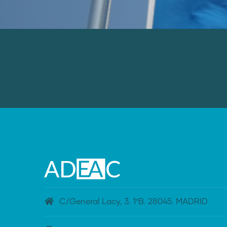
C/General Lacy, 3. 1ºB. 28045. MADRID