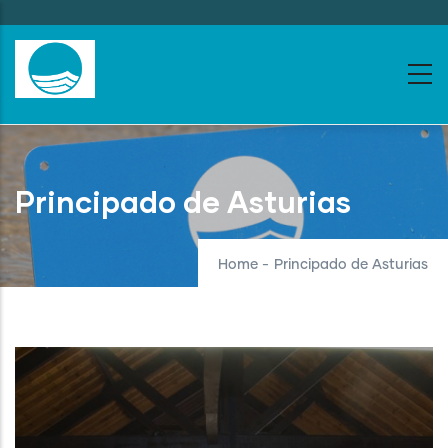
Skip
to
main
content
Principado de Asturias
Home
-
Principado de Asturias