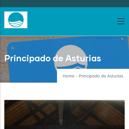
Skip
to
main
content
Principado de Asturias
Home
-
Principado de Asturias