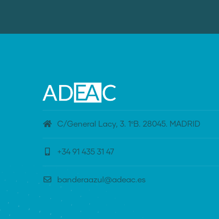
C/General Lacy, 3. 1ºB. 28045. MADRID
+34 91 435 31 47
banderaazul@adeac.es