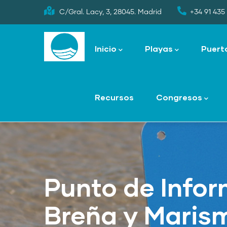
Skip
C/Gral. Lacy, 3, 28045. Madrid
+34 91 435 
to
Main
main
navigation
Inicio
Playas
Puert
content
Recursos
Congresos
Punto de Infor
Breña y Maris