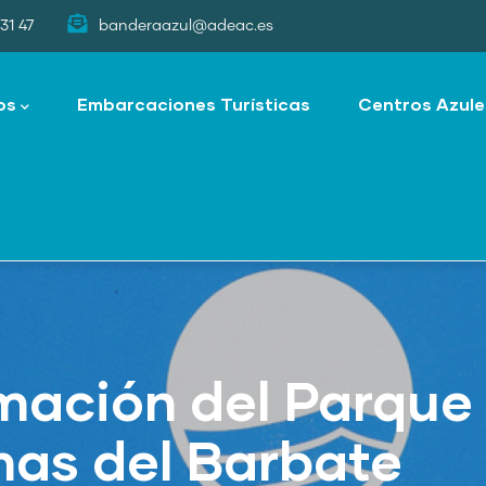
31 47
banderaazul@adeac.es
os
Embarcaciones Turísticas
Centros Azule
mación del Parque 
mas del Barbate