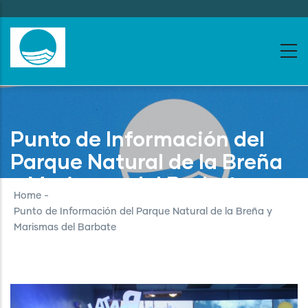
Skip
to
main
content
Punto de Información del
Parque Natural de la Breña
y Marismas del Barbate
Home
-
Punto de Información del Parque Natural de la Breña y
Marismas del Barbate