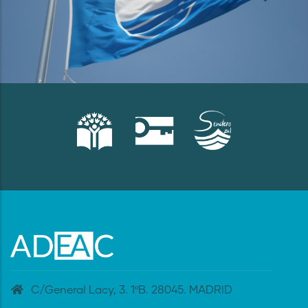
C/General Lacy, 3. 1ºB. 28045. MADRID