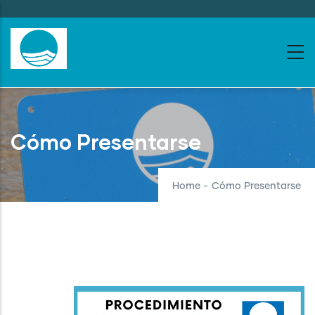
Skip
to
main
content
Cómo Presentarse
Home
-
Cómo Presentarse