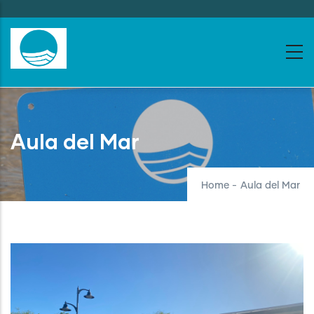
Skip
to
main
content
Aula del Mar
Home
-
Aula del Mar