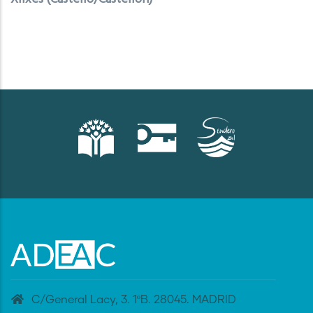
C/General Lacy, 3. 1ºB. 28045. MADRID