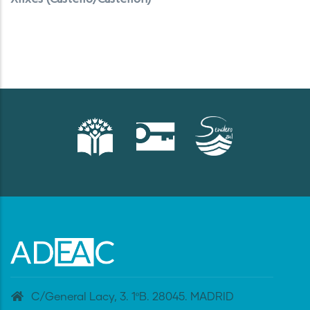
C/General Lacy, 3. 1ºB. 28045. MADRID