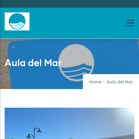
Skip
to
main
content
Aula del Mar
Home
-
Aula del Mar