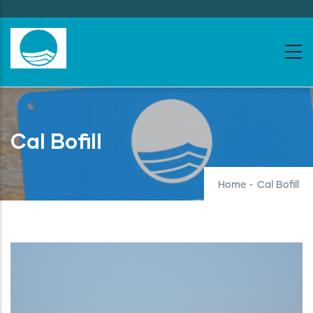
Skip
to
main
content
Cal Bofill
Home
-
Cal Bofill