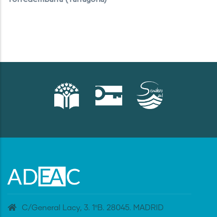
C/General Lacy, 3. 1ºB. 28045. MADRID