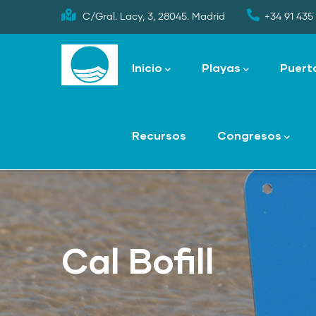
Skip
C/Gral. Lacy, 3, 28045. Madrid
+34 91 435 
to
Main
main
navigation
Inicio
Playas
Puert
content
Recursos
Congresos
Cal Bofill