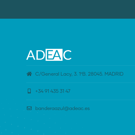
C/General Lacy, 3. 1ºB. 28045. MADRID
+34 91 435 31 47
banderaazul@adeac.es