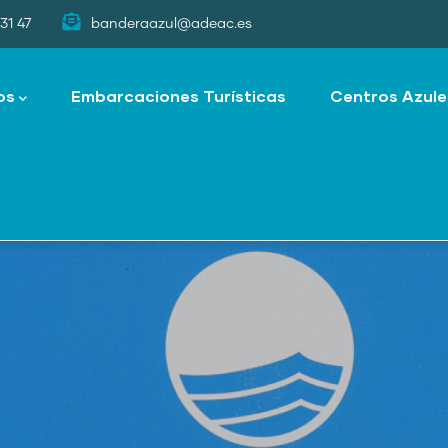
31 47
banderaazul@adeac.es
os
Embarcaciones Turísticas
Centros Azule