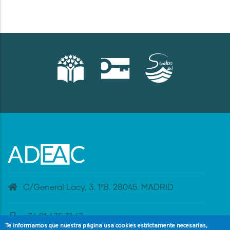
C/General Lacy, 3. 1ºB. 28045. MADRID
+34 91 435 31 47
Te informamos que nuestra página usa cookies estrictamente necesarias,