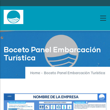
Skip
to
main
content
Boceto Panel Embarcación
Turística
Home
-
Boceto Panel Embarcación Turística