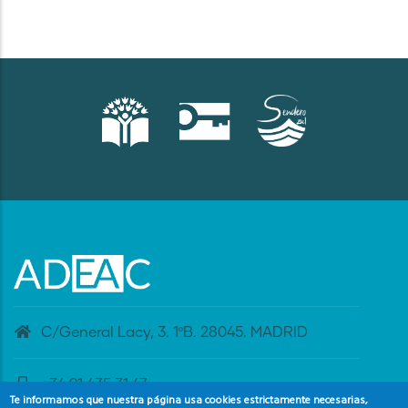
C/General Lacy, 3. 1ºB. 28045. MADRID
+34 91 435 31 47
Te informamos que nuestra página usa cookies estrictamente necesarias,