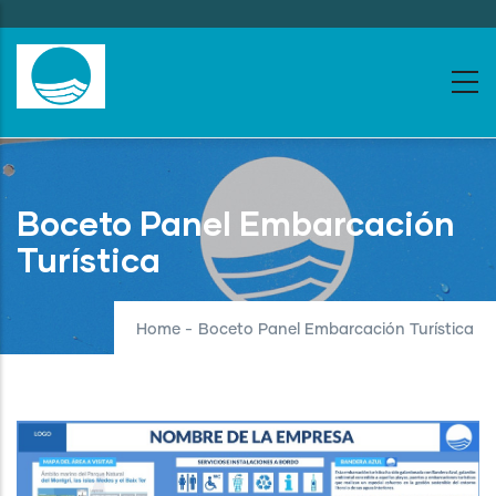
Skip
to
main
content
Boceto Panel Embarcación
Turística
Home
-
Boceto Panel Embarcación Turística