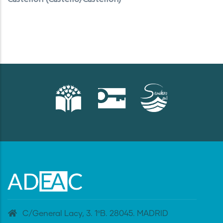
C/General Lacy, 3. 1ºB. 28045. MADRID