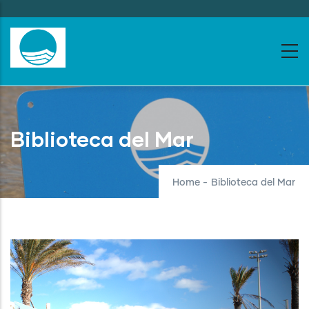
Skip
to
main
content
Biblioteca del Mar
Home
-
Biblioteca del Mar