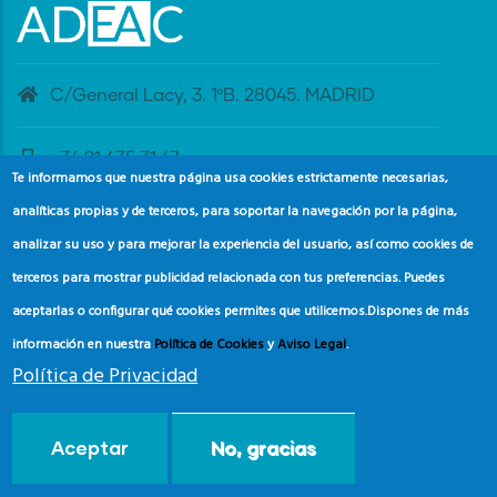
C/General Lacy, 3. 1ºB. 28045. MADRID
+34 91 435 31 47
Te informamos que nuestra página usa cookies estrictamente necesarias,
analíticas propias y de terceros, para soportar la navegación por la página,
banderaazul@adeac.es
analizar su uso y para mejorar la experiencia del usuario, así como cookies de
terceros para mostrar publicidad relacionada con tus preferencias. Puedes
aceptarlas o configurar qué cookies permites que utilicemos.
Dispones de más
información en nuestra
Política de Cookies
y
Aviso Legal
.
Política de Privacidad
© Copyright
Asociación de Educación Ambiental y del
Aceptar
No, gracias
Consumidor (ADEAC).
2024.