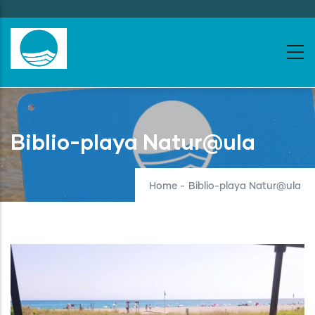
Skip
to
main
content
Biblio-playa Natur@ula
Home
-
Biblio-playa Natur@ula