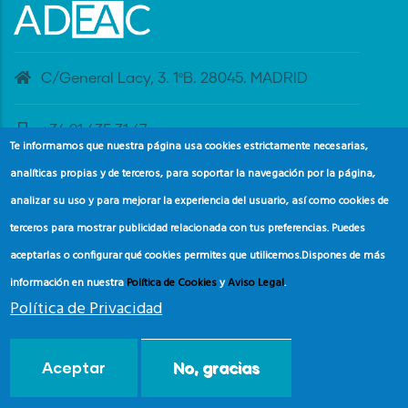
C/General Lacy, 3. 1ºB. 28045. MADRID
+34 91 435 31 47
Te informamos que nuestra página usa cookies estrictamente necesarias,
analíticas propias y de terceros, para soportar la navegación por la página,
banderaazul@adeac.es
analizar su uso y para mejorar la experiencia del usuario, así como cookies de
terceros para mostrar publicidad relacionada con tus preferencias. Puedes
aceptarlas o configurar qué cookies permites que utilicemos.
Dispones de más
información en nuestra
Política de Cookies
y
Aviso Legal
.
Política de Privacidad
© Copyright
Asociación de Educación Ambiental y del
Aceptar
No, gracias
Consumidor (ADEAC).
2024.