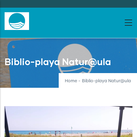
Skip
to
main
content
Biblio-playa Natur@ula
Home
-
Biblio-playa Natur@ula