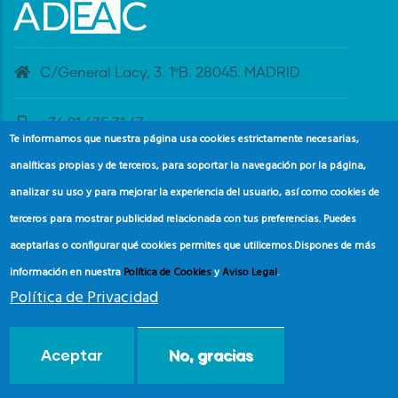
C/General Lacy, 3. 1ºB. 28045. MADRID
+34 91 435 31 47
Te informamos que nuestra página usa cookies estrictamente necesarias,
analíticas propias y de terceros, para soportar la navegación por la página,
banderaazul@adeac.es
analizar su uso y para mejorar la experiencia del usuario, así como cookies de
terceros para mostrar publicidad relacionada con tus preferencias. Puedes
aceptarlas o configurar qué cookies permites que utilicemos.
Dispones de más
información en nuestra
Política de Cookies
y
Aviso Legal
.
Política de Privacidad
© Copyright
Asociación de Educación Ambiental y del
Aceptar
No, gracias
Consumidor (ADEAC).
2024.