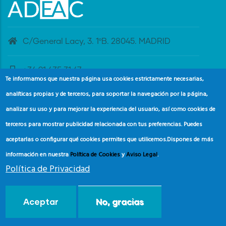
C/General Lacy, 3. 1ºB. 28045. MADRID
+34 91 435 31 47
Te informamos que nuestra página usa cookies estrictamente necesarias,
analíticas propias y de terceros, para soportar la navegación por la página,
banderaazul@adeac.es
analizar su uso y para mejorar la experiencia del usuario, así como cookies de
terceros para mostrar publicidad relacionada con tus preferencias. Puedes
aceptarlas o configurar qué cookies permites que utilicemos.
Dispones de más
información en nuestra
Política de Cookies
y
Aviso Legal
.
Política de Privacidad
© Copyright
Asociación de Educación Ambiental y del
Aceptar
No, gracias
Consumidor (ADEAC).
2024.