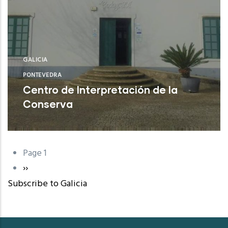
GALICIA
PONTEVEDRA
Centro de Interpretación de la
Conserva
Illa de Arousa (Pontevedra)
Page 1
Pagination
Next
››
Subscribe to Galicia
page