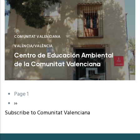
COMUNITAT VALENCIANA
VALENCIA/VALÈNCIA
Centro de Educación Ambiental
de la Comunitat Valenciana
Sagunt (Valencia)
Page 1
Pagination
Next
››
Subscribe to Comunitat Valenciana
page