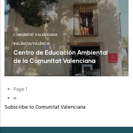
COMUNITAT VALENCIANA
VALENCIA/VALÈNCIA
Centro de Educación Ambiental
de la Comunitat Valenciana
Sagunt (Valencia)
Page 1
Pagination
Next
››
Subscribe to Comunitat Valenciana
page