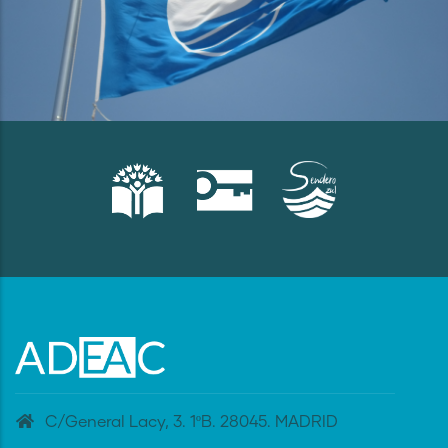
C/General Lacy, 3. 1ºB. 28045. MADRID