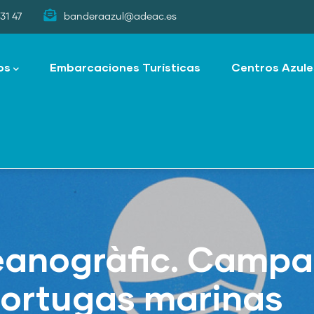
31 47
banderaazul@adeac.es
os
Embarcaciones Turísticas
Centros Azule
eanogràfic. Camp
tortugas marinas