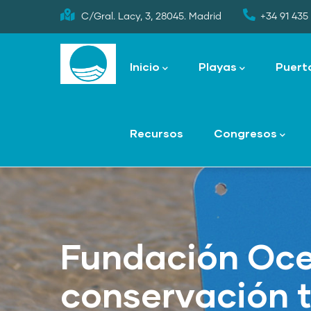
Skip
C/Gral. Lacy, 3, 28045. Madrid
+34 91 435 
to
Main
main
navigation
Inicio
Playas
Puert
content
Recursos
Congresos
Fundación Oc
conservación 