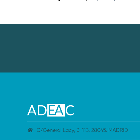
C/General Lacy, 3. 1ºB. 28045. MADRID