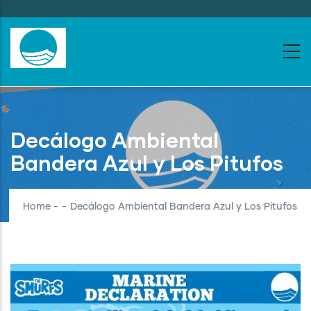
Skip
to
main
content
Decálogo Ambiental
Bandera Azul y Los Pitufos
Home
-
-
Decálogo Ambiental Bandera Azul y Los Pitufos