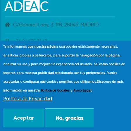
C/General Lacy, 3. 1ºB. 28045. MADRID
+34 91 435 31 47
Te informamos que nuestra página usa cookies estrictamente necesarias,
analíticas propias y de terceros, para soportar la navegación por la página,
banderaazul@adeac.es
analizar su uso y para mejorar la experiencia del usuario, así como cookies de
terceros para mostrar publicidad relacionada con tus preferencias. Puedes
aceptarlas o configurar qué cookies permites que utilicemos.
Dispones de más
información en nuestra
Política de Cookies
y
Aviso Legal
.
Política de Privacidad
© Copyright
Asociación de Educación Ambiental y del
Aceptar
No, gracias
Consumidor (ADEAC).
2024.