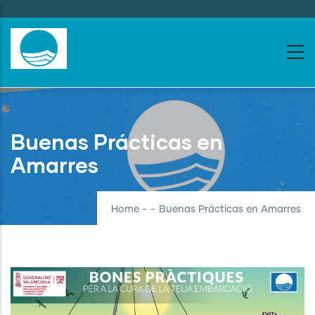
Skip
to
main
content
Buenas Prácticas en
Amarres
Home
-
-
Buenas Prácticas en Amarres