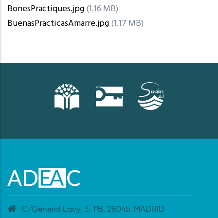
BonesPractiques.jpg
(1.16 MB)
BuenasPracticasAmarre.jpg
(1.17 MB)
C/General Lacy, 3. 1ºB. 28045. MADRID