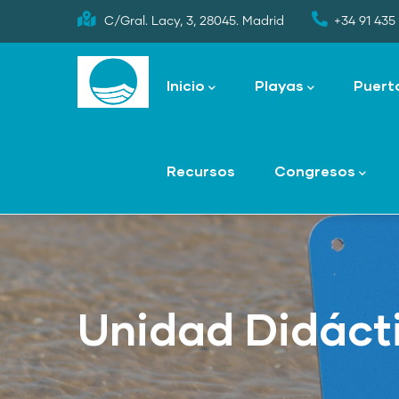
Skip
C/Gral. Lacy, 3, 28045. Madrid
+34 91 435 
to
Main
main
navigation
Inicio
Playas
Puert
content
Recursos
Congresos
Unidad Didáct