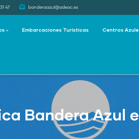
31 47
banderaazul@adeac.es
os
Embarcaciones Turísticas
Centros Azule
ica Bandera Azul e