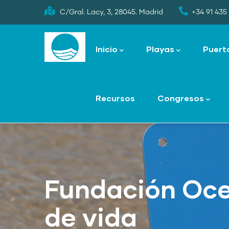
Skip
C/Gral. Lacy, 3, 28045. Madrid
+34 91 435 
to
Main
main
navigation
Inicio
Playas
Puert
content
Recursos
Congresos
Fundación Oce
de vida