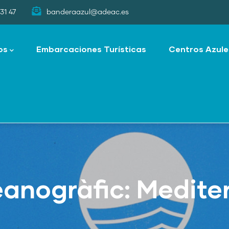
31 47
banderaazul@adeac.es
os
Embarcaciones Turísticas
Centros Azule
anogràfic: Medite