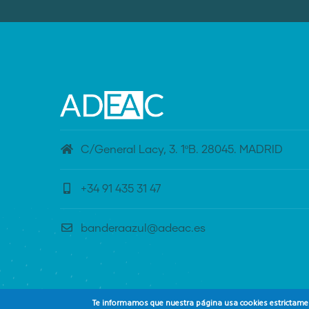
C/General Lacy, 3. 1ºB. 28045. MADRID
+34 91 435 31 47
banderaazul@adeac.es
Te informamos que nuestra página usa cookies estrictament