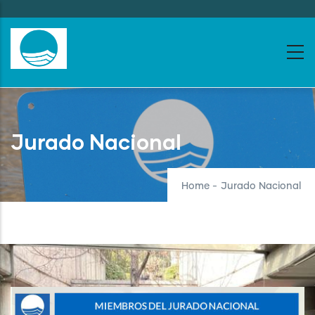
Skip
to
main
content
Jurado Nacional
Home
-
Jurado Nacional