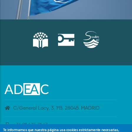
C/General Lacy, 3. 1ºB. 28045. MADRID
+34 91 435 31 47
Te informamos que nuestra página usa cookies estrictamente necesarias,