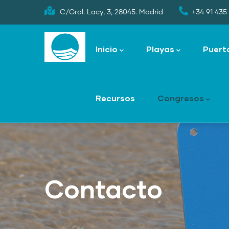
Skip
C/Gral. Lacy, 3, 28045. Madrid
+34 91 435 
to
Main
main
navigation
Inicio
Playas
Puert
content
Recursos
Congresos
Contacto