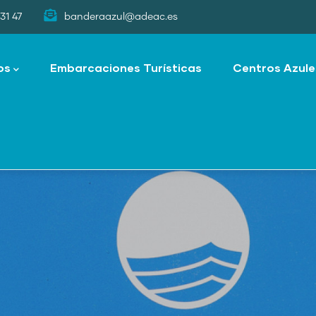
31 47
banderaazul@adeac.es
os
Embarcaciones Turísticas
Centros Azule