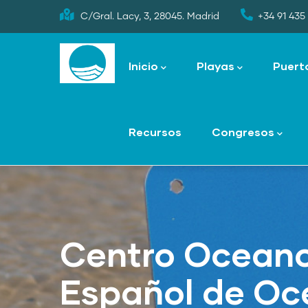
Skip
C/Gral. Lacy, 3, 28045. Madrid
+34 91 435 
to
Main
main
navigation
Inicio
Playas
Puert
content
Recursos
Congresos
Centro Oceanog
Español de Oce