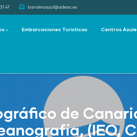
31 47
banderaazul@adeac.es
os
Embarcaciones Turísticas
Centros Azule
ráfico de Canarias
anografía, (IEO, C