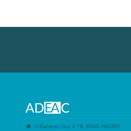
C/General Lacy, 3. 1ºB. 28045. MADRID