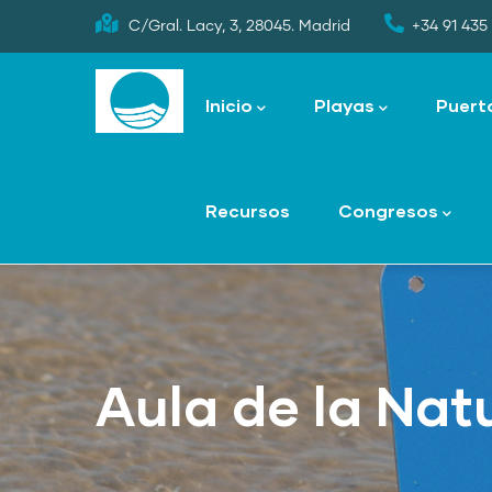
Skip
C/Gral. Lacy, 3, 28045. Madrid
+34 91 435 
to
Main
main
navigation
Inicio
Playas
Puert
content
Recursos
Congresos
Aula de la Nat