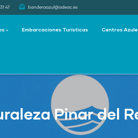
31 47
banderaazul@adeac.es
os
Embarcaciones Turísticas
Centros Azule
uraleza Pinar del R