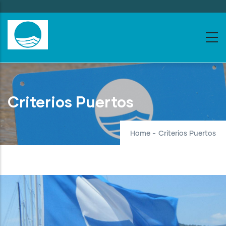
Skip
to
main
content
Criterios Puertos
Home
-
Criterios Puertos