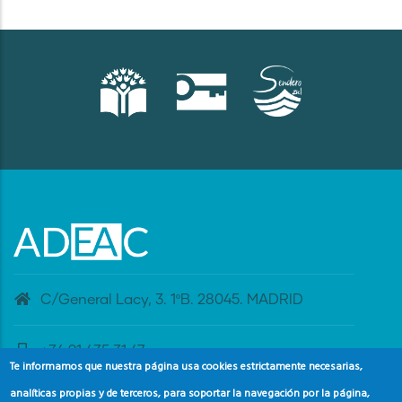
C/General Lacy, 3. 1ºB. 28045. MADRID
+34 91 435 31 47
Te informamos que nuestra página usa cookies estrictamente necesarias,
analíticas propias y de terceros, para soportar la navegación por la página,
banderaazul@adeac.es