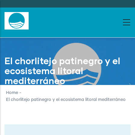
Skip
to
main
content
El chorlitejo patinegro y el
ecosistema litoral
mediterráneo
Home
-
El chorlitejo patinegro y el ecosistema litoral mediterráneo