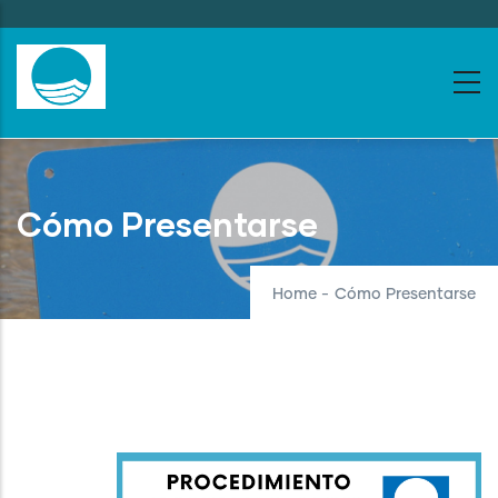
Skip
to
main
content
Cómo Presentarse
Home
-
Cómo Presentarse