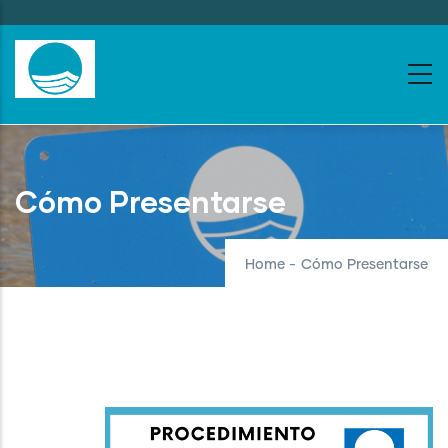
Skip
to
main
content
Cómo Presentarse
Home
-
Cómo Presentarse