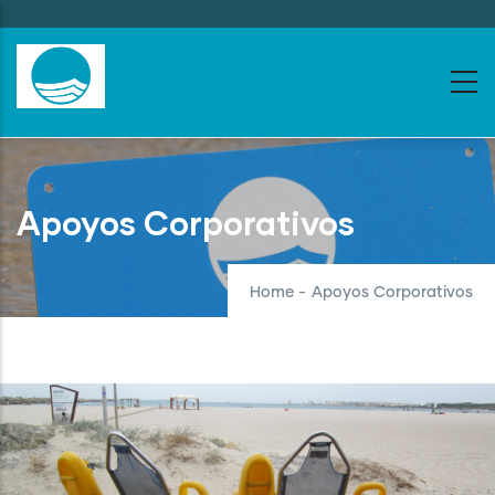
Skip
to
main
content
Apoyos Corporativos
Home
-
Apoyos Corporativos