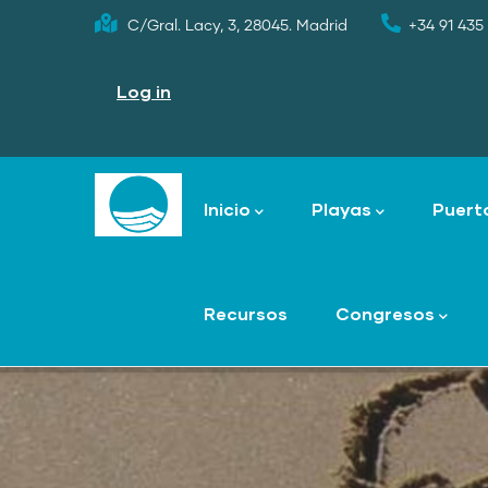
Skip
C/Gral. Lacy, 3, 28045. Madrid
+34 91 435 
to
User
main
account
Log in
menu
content
Main
navigation
Inicio
Playas
Puert
Recursos
Congresos