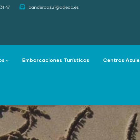
31 47
banderaazul@adeac.es
os
Embarcaciones Turísticas
Centros Azule