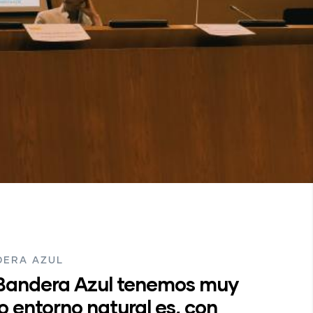
DERA AZUL
Bandera Azul tenemos muy
o entorno natural es, con