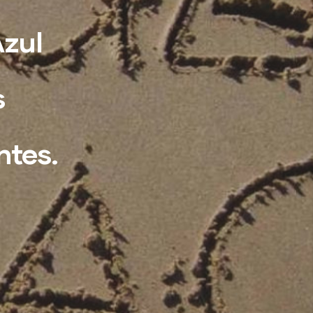
Azul
s
ntes.