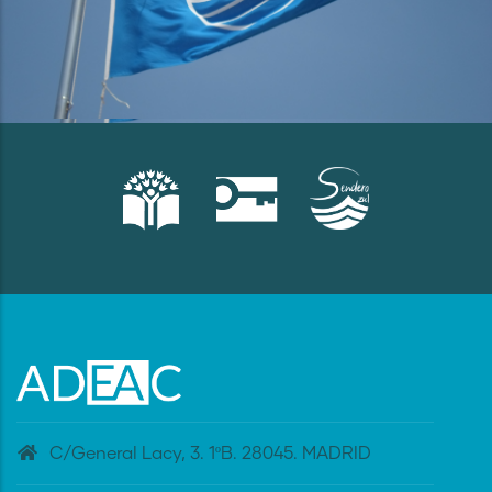
C/General Lacy, 3. 1ºB. 28045. MADRID