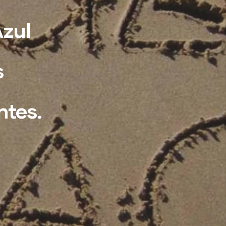
Azul
s
ntes.