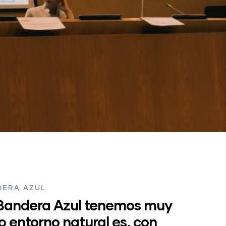
DERA AZUL
Bandera Azul tenemos muy
o entorno natural es, con