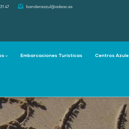
31 47
banderaazul@adeac.es
os
Embarcaciones Turísticas
Centros Azule