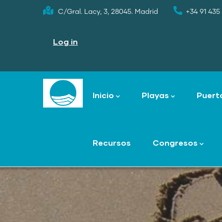
Skip
C/Gral. Lacy, 3, 28045. Madrid
+34 91 435 
to
User
main
account
Log in
menu
content
Main
navigation
Inicio
Playas
Puert
Recursos
Congresos